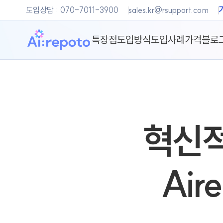
본문 바로가기
도입상담 :
070-7011-3900
sales.kr@rsupport.com
특장점
도입방식
도입사례
가격
블로
혁신적
Air