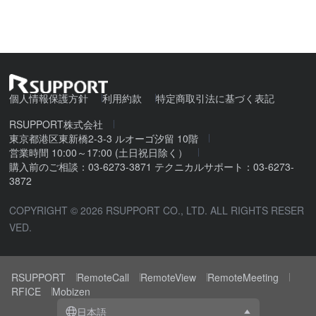
データは本当に安全？
ホワイトペーパーで確認
個人情報保護方針
利用約款
特定商取引法に基づく表記
RSUPPORT株式会社
東京都港区東新橋2-3-3 ルオーゴ汐留 10階
営業時間 10:00～17:00 (土日祝日除く）
購入前のご相談：03-6273-3871 テクニカルサポート：03-6273-
3872
COPYRIGHT © 2026 RSUPPORT CO., LTD. ALL RIGHTS RESER
VED.
RSUPPORT
RemoteCall
RemoteView
RemoteMeeting
RFICE
Mobizen
日本語