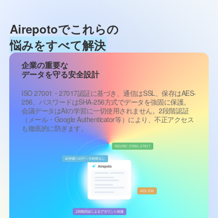
Airepotoでこれらの
悩みをすべて解決
企業の重要な
データを守る安全設計
ISO 27001・27017認証に基づき、通信はSSL、保存はAES-
256、パスワードはSHA-256方式でデータを強固に保護。
会議データはAIの学習に一切使用されません。2段階認証
（メール・Google Authenticator等）により、不正アクセス
も徹底的に防ぎます。