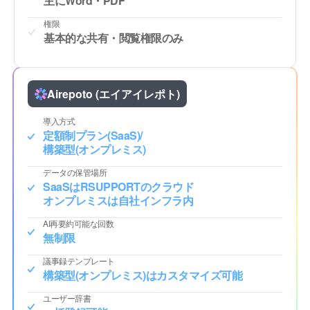
主にWord・PDF
権限
基本的な共有・閲覧権限のみ
Airepoto (エイアイレポト)
導入方式
定額制プラン(SaaS)/
構築型(オンプレミス)
データの保管場所
SaaSはRSUPPORTのクラウド
オンプレミスは自社インフラ内
AI再要約可能な回数
無制限
議事録テンプレート
構築型(オンプレミス)はカスタマイズ可能
ユーザー辞書