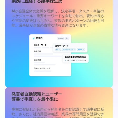
業務に直結する議事録生成
AIが会議全体の文脈を理解し、決定事項・タスク・今後の
スケジュール・重要キーワードを自動で抽出。要約の長さ
や言語の変更はもちろん、複数の要約パターンの比較も可
能。議事録が企業の貴重な情報資産になります。
発言者自動認識とユーザー
辞書で手直しを最小限に
事前に登録した音声から発言者を自動認識して議事録に反
映。さらに、社内用語や略語、業界の専門用語を登録でき