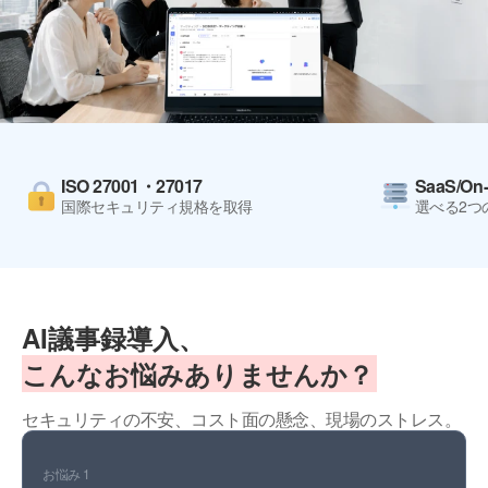
ISO 27001・27017
SaaS/On-
国際セキュリティ規格を取得
選べる2つ
AI議事録導入、
こんなお悩みありませんか？
セキュリティの不安、コスト面の懸念、現場のストレス。
お悩み 1