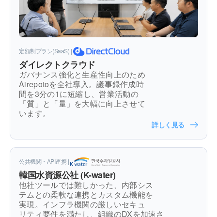
定額制プラン(SaaS) |
ダイレクトクラウド
ガバナンス強化と生産性向上のため
Airepotoを全社導入。議事録作成時
間を3分の1に短縮し、営業活動の
「質」と「量」を大幅に向上させて
います。
詳しく見る
公共機関・API連携 |
韓国水資源公社 (K-water)
他社ツールでは難しかった、内部シス
テムとの柔軟な連携とカスタム機能を
実現。インフラ機関の厳しいセキュ
リティ要件を満たし、組織のDXを加速さ