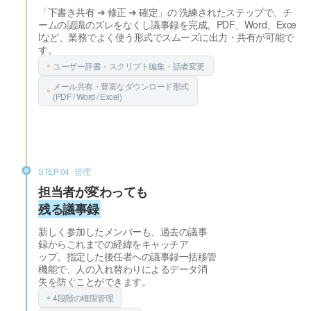
「下書き共有 ➔ 修正 ➔ 確定」の 洗練されたステップで、チ
ームの認識のズレをなくし議事録を完成。PDF、Word、Exce
lなど、業務でよく使う形式でスムーズに出力・共有が可能で
す。
ユーザー辞書・スクリプト編集・話者変更
メール共有・豊富なダウンロード形式
(PDF / Word / Excel)
STEP 04 · 管理
担当者が変わっても
残る議事録
新しく参加したメンバーも、過去の議事
録からこれまでの経緯をキャッチア
ップ。指定した後任者への議事録一括移管
機能で、人の入れ替わりによるデータ消
失を防ぐことができます。
4段階の権限管理