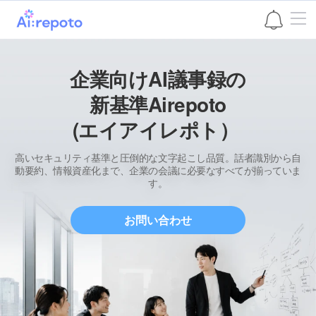
본문 바로가기
企業向けAI議事録の
新基準
Airepoto
(エイアイレポト）
高いセキュリティ基準と圧倒的な文字起こし品質。
話者識別から自
動要約、情報資産化まで、企業の会議に必要なすべてが揃っていま
す。
お問い合わせ